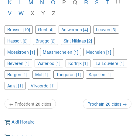
K
L
M
N
O
P
Q
R
S
T
U
V
W
X
Y
Z
Brussel [10]
Gent [4]
Antwerpen [4]
Leuven [3]
Hasselt [2]
Brugge [2]
Sint Niklaas [2]
Moeskroen [1]
Maasmechelen [1]
Mechelen [1]
Beveren [1]
Waterloo [1]
Kortrijk [1]
La Louviere [1]
Bergen [1]
Mol [1]
Tongeren [1]
Kapellen [1]
Aalst [1]
Vilvoorde [1]
← Précédent 20 cities
Prochain 20 cities →
Aldi Horaire